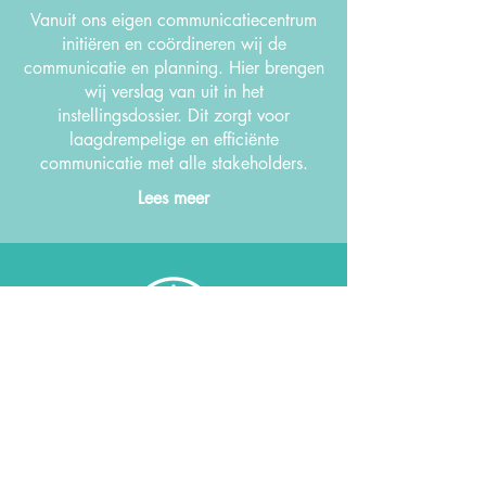
Vanuit ons eigen communicatiecentrum
initiëren en coördineren wij de
communicatie en planning. Hier brengen
wij verslag van uit in het
instellingsdossier. Dit zorgt voor
laagdrempelige en efficiënte
communicatie met alle stakeholders.
Lees meer
24/7 bereik- en beschikbaar
We zijn er als hierom gevraagd wordt.
En dat is 24/7. Dit is voor ons een